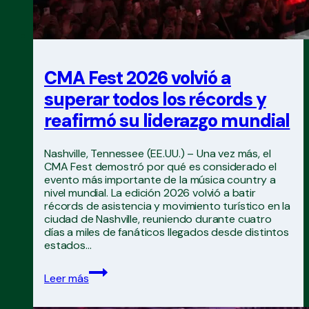
CMA Fest 2026 volvió a
superar todos los récords y
reafirmó su liderazgo mundial
Nashville, Tennessee (EE.UU.) – Una vez más, el
CMA Fest demostró por qué es considerado el
evento más importante de la música country a
nivel mundial. La edición 2026 volvió a batir
récords de asistencia y movimiento turístico en la
ciudad de Nashville, reuniendo durante cuatro
días a miles de fanáticos llegados desde distintos
estados…
CMA
Leer más
Fest
2026
volvió