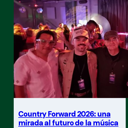
a
superar
todos
los
récords
y
reafirmó
su
liderazgo
mundial
Country Forward 2026: una
mirada al futuro de la música