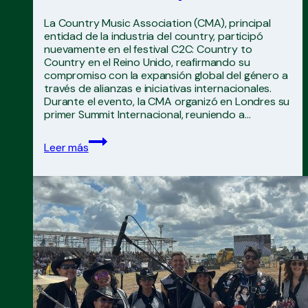
La Country Music Association (CMA), principal
entidad de la industria del country, participó
nuevamente en el festival C2C: Country to
Country en el Reino Unido, reafirmando su
compromiso con la expansión global del género a
través de alianzas e iniciativas internacionales.
Durante el evento, la CMA organizó en Londres su
primer Summit Internacional, reuniendo a…
CMA
Leer más
amplía
su
colaboración
con
C2C
en
Europa