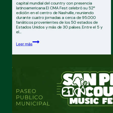
capital mundial del country con presencia
latinoamericana El CMA Fest celebró su 52ª
edición en el centro de Nashville, reuniendo
durante cuatro jornadas a cerca de 95.000
fanáticos provenientes de los 50 estados de
Estados Unidos y más de 30 países. Entre el 5 y
el…
CMA
Leer más
Fest
volvió
a
convertir
a
Nashville
en
la
capital
mundial
del
country
con
presencia
latinoamericana