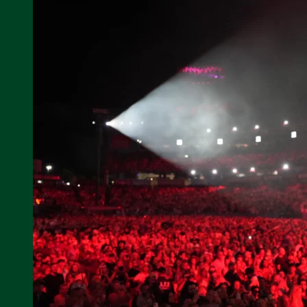
DE
SEPTIEMBRE
–
21º
SAN
PEDRO
COUNTRY
MUSIC
FESTIVAL