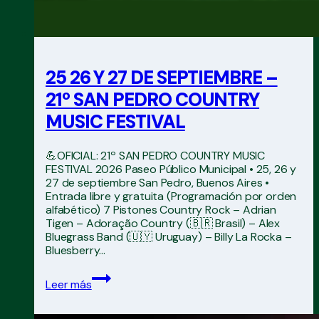
25 26 Y 27 DE SEPTIEMBRE –
21º SAN PEDRO COUNTRY
MUSIC FESTIVAL
💪OFICIAL: 21º SAN PEDRO COUNTRY MUSIC
FESTIVAL 2026 Paseo Público Municipal • 25, 26 y
27 de septiembre San Pedro, Buenos Aires •
Entrada libre y gratuita (Programación por orden
alfabético) 7 Pistones Country Rock – Adrian
Tigen – Adoração Country (🇧🇷 Brasil) – Alex
Bluegrass Band (🇺🇾 Uruguay) – Billy La Rocka –
Bluesberry…
25
Leer más
26
Y
27