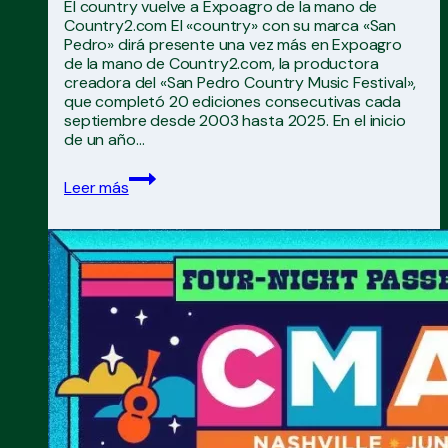
El country vuelve a Expoagro de la mano de
Country2.com El «country» con su marca «San
Pedro» dirá presente una vez más en Expoagro
de la mano de Country2.com, la productora
creadora del «San Pedro Country Music Festival»,
que completó 20 ediciones consecutivas cada
septiembre desde 2003 hasta 2025. En el inicio
de un año…
El
Leer más
country
vuelve
a
Expoagro
de
la
mano
de
Country2.com