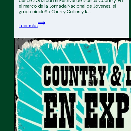
desde 2003 con el Festival de Música Country. En
el marco de la Jornada Nacional de Jóvenes, el
grupo nicoleño Cherry Collins y la…
El
Leer más
Festival
Country
de
San
Pedro
llegó
al
Tecnódromo
de
Expoagro