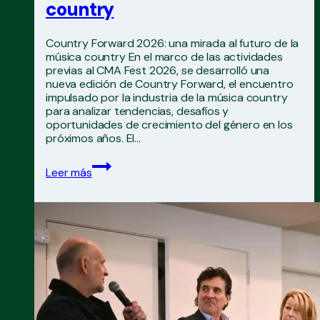
country
Country Forward 2026: una mirada al futuro de la
música country En el marco de las actividades
previas al CMA Fest 2026, se desarrolló una
nueva edición de Country Forward, el encuentro
impulsado por la industria de la música country
para analizar tendencias, desafíos y
oportunidades de crecimiento del género en los
próximos años. El…
Country
Leer más
Forward
2026:
una
mirada
al
futuro
de
la
música
country