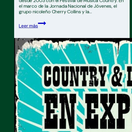
desde 2003 con el Festival de Música Country. En
el marco de la Jornada Nacional de Jóvenes, el
grupo nicoleño Cherry Collins y la…
El
Leer más
Festival
Country
de
San
Pedro
llegó
al
Tecnódromo
de
Expoagro