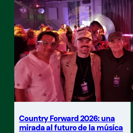
a
superar
todos
los
récords
y
reafirmó
su
liderazgo
mundial
Country Forward 2026: una
mirada al futuro de la música