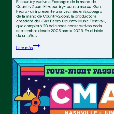
El country vuelve a Expoagro de la mano de
Country2.com El «country» con su marca «San
Pedro» dirá presente una vez más en Expoagro
de la mano de Country2.com, la productora
creadora del «San Pedro Country Music Festival»,
que completó 20 ediciones consecutivas cada
septiembre desde 2003 hasta 2025. En el inicio
de un año…
El
Leer más
country
vuelve
a
Expoagro
de
la
mano
de
Country2.com