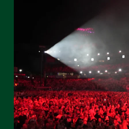
DE
SEPTIEMBRE
–
21º
SAN
PEDRO
COUNTRY
MUSIC
FESTIVAL