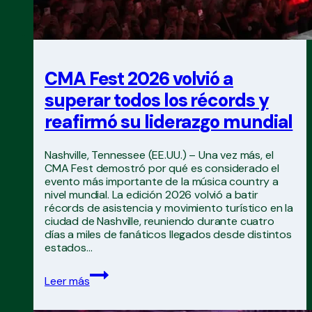
CMA Fest 2026 volvió a
superar todos los récords y
reafirmó su liderazgo mundial
Nashville, Tennessee (EE.UU.) – Una vez más, el
CMA Fest demostró por qué es considerado el
evento más importante de la música country a
nivel mundial. La edición 2026 volvió a batir
récords de asistencia y movimiento turístico en la
ciudad de Nashville, reuniendo durante cuatro
días a miles de fanáticos llegados desde distintos
estados…
CMA
Leer más
Fest
2026
volvió