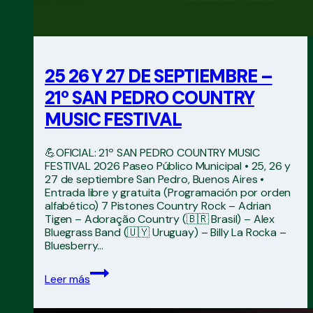
25 26 Y 27 DE SEPTIEMBRE –
21º SAN PEDRO COUNTRY
MUSIC FESTIVAL
💪OFICIAL: 21º SAN PEDRO COUNTRY MUSIC
FESTIVAL 2026 Paseo Público Municipal • 25, 26 y
27 de septiembre San Pedro, Buenos Aires •
Entrada libre y gratuita (Programación por orden
alfabético) 7 Pistones Country Rock – Adrian
Tigen – Adoração Country (🇧🇷 Brasil) – Alex
Bluegrass Band (🇺🇾 Uruguay) – Billy La Rocka –
Bluesberry…
25
Leer más
26
Y
27