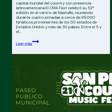
capital mundial del country con presencia
latinoamericana El CMA Fest celebró su 52ª
edición en el centro de Nashville, reuniendo
durante cuatro jornadas a cerca de 95.000
fanáticos provenientes de los 50 estados de
Estados Unidos y más de 30 países. Entre el 5 y
el…
CMA
Leer más
Fest
volvió
a
convertir
a
Nashville
en
la
capital
mundial
del
country
con
presencia
latinoamericana