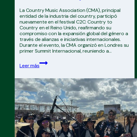
La Country Music Association (CMA), principal
entidad de la industria del country, participó
nuevamente en el festival C2C: Country to
Country en el Reino Unido, reafirmando su
compromiso con la expansión global del género a
través de alianzas e iniciativas internacionales.
Durante el evento, la CMA organizó en Londres su
primer Summit Internacional, reuniendo a…
CMA
Leer más
amplía
su
colaboración
con
C2C
en
Europa