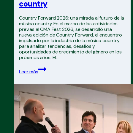
country
Country Forward 2026: una mirada al futuro de la
música country En el marco de las actividades
previas al CMA Fest 2026, se desarrolló una
nueva edición de Country Forward, el encuentro
impulsado por la industria de la música country
para analizar tendencias, desafíos y
oportunidades de crecimiento del género en los
próximos años. El…
Country
Leer más
Forward
2026:
una
mirada
al
futuro
de
la
música
country