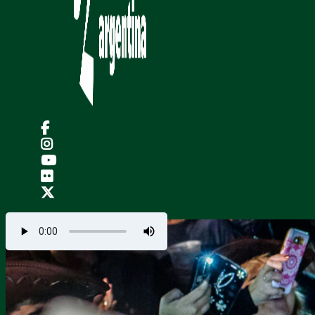
|
|
|
|
|
.