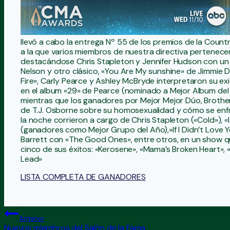
llevó a cabo la entrega Nº 55 de los premios de la Count
a la que varios miembros de nuestra directiva pertenece
destacándose Chris Stapleton y Jennifer Hudson con un med
Nelson y otro clásico, «You Are My sunshine» de Jimmie D
Fire», Carly Pearce y Ashley McBryde interpretaron su exi
en el album «29» de Pearce (nominado a Mejor Album del
mientras que los ganadores por Mejor Mejor Dúo, Brothe
de T.J. Osborne sobre su homosexualidad y cómo se enfr
la noche corrieron a cargo de Chris Stapleton («Cold»), 
(ganadores como Mejor Grupo del Año),»If I Didn’t Love
Barrett con «The Good Ones», entre otros, en un show
cinco de sus éxitos: «Kerosene», «Mama’s Broken Heart»,
Lead»
LISTA COMPLETA DE GANADORES
Navegación
Anterior
de
Nuevos miembros del Salón de la Fama