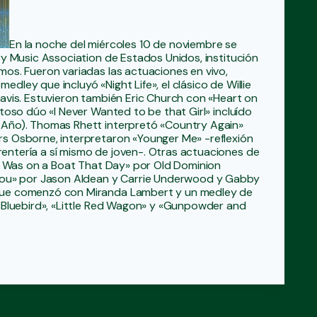
En la noche del miércoles 10 de noviembre se
ry Music Association de Estados Unidos, institución
mos. Fueron variadas las actuaciones en vivo,
ley que incluyó «Night Life», el clásico de Willie
avis. Estuvieron también Eric Church con «Heart on
toso dúo «I Never Wanted to be that Girl» incluído
 Año). Thomas Rhett interpretó «Country Again»
rs Osborne, interpretaron «Younger Me» -reflexión
entería a sí mismo de joven-. Otras actuaciones de
«I Was on a Boat That Day» por Old Dominion
 You» por Jason Aldean y Carrie Underwood y Gabby
 que comenzó con Miranda Lambert y un medley de
 «Bluebird», «Little Red Wagon» y «Gunpowder and